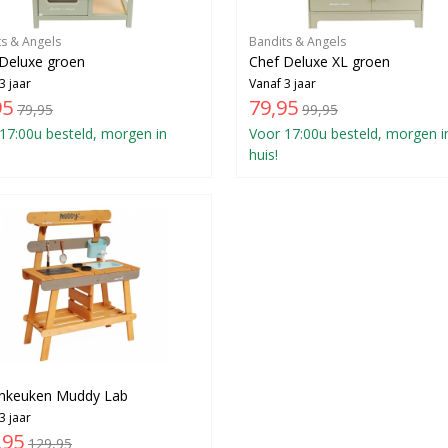
ts & Angels
Bandits & Angels
Deluxe groen
Chef Deluxe XL groen
3 jaar
Vanaf 3 jaar
95
79,95
79,95
99,95
17:00u besteld, morgen in
Voor 17:00u besteld, morgen i
huis!
enkeuken Muddy Lab
3 jaar
,95
129,95