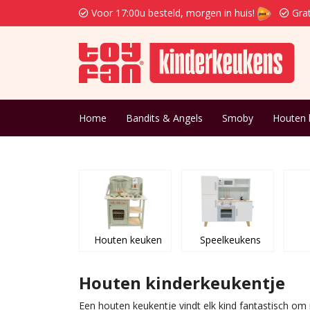
Voor 17:00u besteld, morgen in huis!
Grat
Home
Bandits & Angels
Smoby
Houten 
Houten keuken
Speelkeukens
Houten kinderkeukentje
Een houten keukentje vindt elk kind fantastisch om