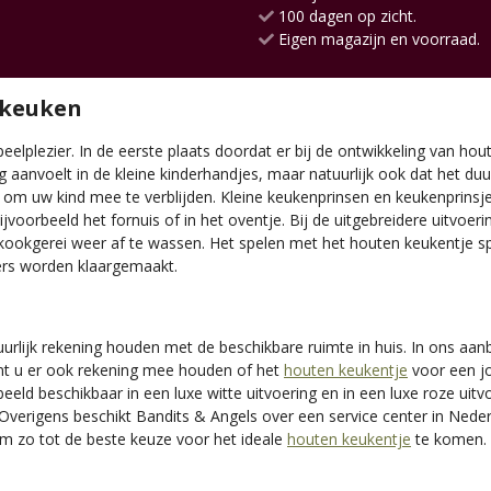
100 dagen op zicht.
Eigen magazijn en voorraad.
 keuken
lplezier. In de eerste plaats doordat er bij de ontwikkeling van hout 
ig aanvoelt in de kleine kinderhandjes, maar natuurlijk ook dat het du
om uw kind mee te verblijden. Kleine keukenprinsen en keukenprinsje
ijvoorbeeld het fornuis of in het oventje. Bij de uitgebreidere uitvoe
okgerei weer af te wassen. Het spelen met het houten keukentje spree
ers worden klaargemaakt.
urlijk rekening houden met de beschikbare ruimte in huis. In ons aa
unt u er ook rekening mee houden of het
houten keukentje
voor een jo
eeld beschikbaar in een luxe witte uitvoering en in een luxe roze uit
 Overigens beschikt Bandits & Angels over een service center in Neder
om zo tot de beste keuze voor het ideale
houten keukentje
te komen. 