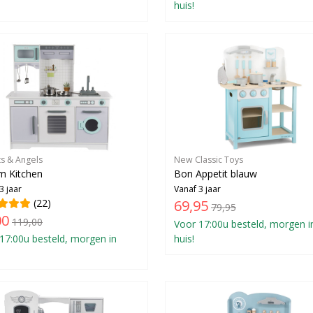
huis!
ts & Angels
New Classic Toys
m Kitchen
Bon Appetit blauw
3 jaar
Vanaf 3 jaar
(22)
69,95
79,95
00
119,00
Voor 17:00u besteld, morgen i
17:00u besteld, morgen in
huis!