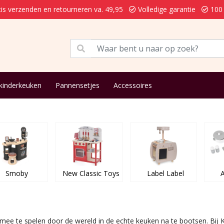
is verzenden en retourneren va. 49,95
Volledige garantie
100 
kinderkeuken
Pannensetjes
Accessoires
Smoby
New Classic Toys
Label Label
A
 mee te spelen door de wereld in de echte keuken na te bootsen. Bij 