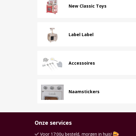
New Classic Toys
Label Label
Accessoires
Naamstickers
Onze services
Voor 17:00u besteld, morgen in huis!