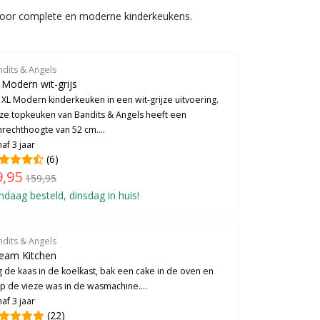
t voor complete en moderne kinderkeukens.
ndits & Angels
 Modern wit-grijs
 XL Modern kinderkeuken in een wit-grijze uitvoering.
ze topkeuken van Bandits & Angels heeft een
nrechthoogte van 52 cm....
af 3 jaar
(6)
9,95
159,95
ndaag besteld, dinsdag in huis!
ndits & Angels
eam Kitchen
 de kaas in de koelkast, bak een cake in de oven en
op de vieze was in de wasmachine....
af 3 jaar
(22)