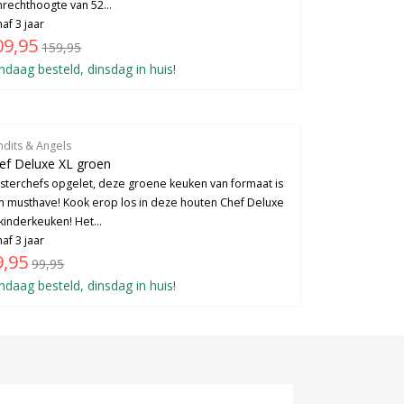
nrechthoogte van 52...
af 3 jaar
09,95
159,95
ndaag besteld, dinsdag in huis!
ndits & Angels
ef Deluxe XL groen
sterchefs opgelet, deze groene keuken van formaat is
n musthave! Kook erop los in deze houten Chef Deluxe
kinderkeuken! Het...
af 3 jaar
9,95
99,95
ndaag besteld, dinsdag in huis!