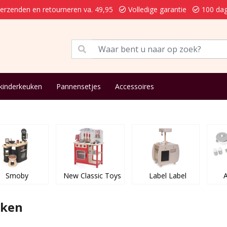
verzenden en retourneren va. 49,95
Volledige garantie
100 dag
kinderkeuken
Pannensetjes
Accessoires
Smoby
New Classic Toys
Label Label
A
uken