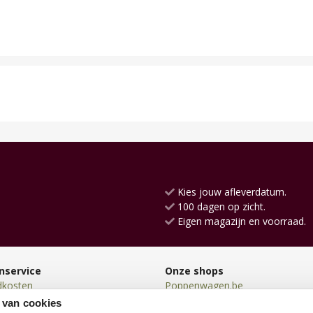
Kies jouw afleverdatum.
100 dagen op zicht.
Eigen magazijn en voorraad.
nservice
Onze shops
dkosten
Poppenwagen.be
en
Poppenhuis.be
 van cookies