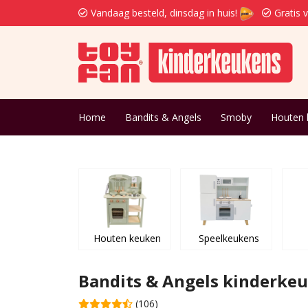
Vandaag besteld, dinsdag in huis!
Gratis 
Home
Bandits & Angels
Smoby
Houten 
Houten keuken
Speelkeukens
Bandits & Angels kinderke
(106)