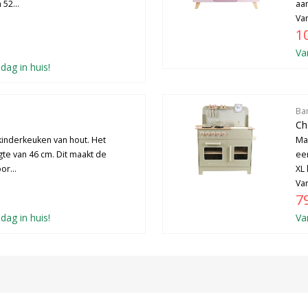
52...
aa
Van
1
Va
dag in huis!
Ba
Ch
inderkeuken van hout. Het
Ma
te van 46 cm. Dit maakt de
ee
or...
XL 
Van
7
dag in huis!
Va