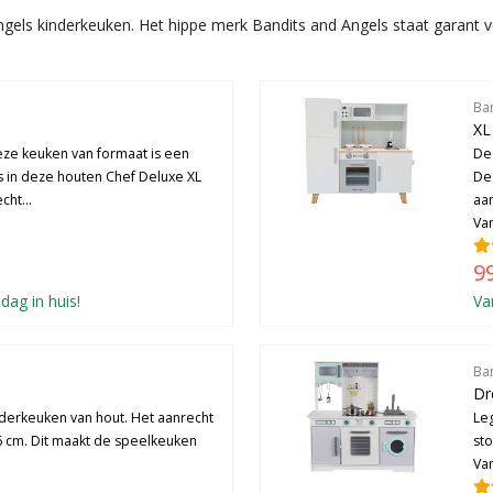
Angels kinderkeuken. Het hippe merk Bandits and Angels staat garan
Ba
XL
eze keuken van formaat is een
De
s in deze houten Chef Deluxe XL
De
cht...
aa
Van
9
dag in huis!
Va
Ba
Dr
nderkeuken van hout. Het aanrecht
Leg
6 cm. Dit maakt de speelkeuken
st
Van