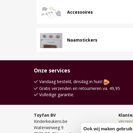
Accessoires
Naamstickers
Onze services
Vandaag besteld, dinsdag in huis!
Gratis verzenden en retourneren va. 49,95
Volledige garantie.
Toyfan BV
Klante
Kinderkeukens.be
Verzen
Waterwinweg 9
Bezorg
Ook wij maken gebruik