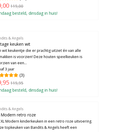
9,00
119,00
ndaag besteld, dinsdag in huis!
ndits & Angels
ntage keuken wit
 wit keukentje die er prachtig uitziet én van alle
makken is voorzien! Deze houten speelkeuken is
rzien van een...
af 3 jaar
(3)
9,95
119,95
ndaag besteld, dinsdag in huis!
ndits & Angels
 Modern retro roze
 XL Modern kinderkeuken in een retro roze uitvoering.
ze topkeuken van Bandits & Angels heeft een