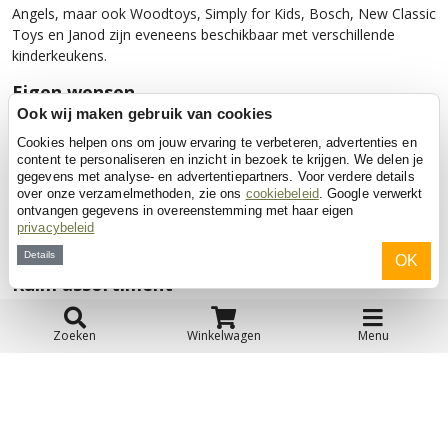
Angels, maar ook Woodtoys, Simply for Kids, Bosch, New Classic
Toys en Janod zijn eveneens beschikbaar met verschillende
kinderkeukens.
Eigen wensen
Ook wij maken gebruik van cookies
Bij het zoeken naar een specifiek merk kun je gebruikmaken van
de zoekoptie, waarbij je het gewenste merk selecteert en
Cookies helpen ons om jouw ervaring te verbeteren, advertenties en
content te personaliseren en inzicht in bezoek te krijgen. We delen je
desgewenst ook de prijsklasse kunt aanvinken. Je krijgt dan een
gegevens met analyse- en advertentiepartners. Voor verdere details
op je persoonlijke voorkeuren afgestemd overzicht getoond met
over onze verzamelmethoden, zie ons
cookiebeleid
. Google verwerkt
de leukste kinderkeukens. Er is ook een handige vergelijkoptie
ontvangen gegevens in overeenstemming met haar eigen
beschikbaar, zodat je meerdere speelgoedkeukens met elkaar
privacybeleid
kunt vergelijken en zo nog eenvoudiger een keuze kunt maken.
Details
OK
Ruim assortiment
​Met het grote aanbod lukt het zeker om een passende keuze te
maken voor een van de kinderkeukens. Je kunt dan ook gelijk
Zoeken
Winkelwagen
Menu
online je bestelling plaatsen, waarbij je zelf eventueel een
bezorgdatum selecteert. Wij leveren alle kinderkeukens met
volledige garantie en je krijgt je bestelling dertig dagen op zicht.