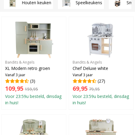
Houten keuken
Speelkeukens
Smo
Bandits & Angels
Bandits & Angels
XL Modern retro groen
Chef Deluxe white
Vanaf 3 jaar
Vanaf 3 jaar
(3)
(27)
109,95
69,95
159,95
79,95
Voor 23:59u besteld, dinsdag
Voor 23:59u besteld, dinsdag
in huis!
in huis!