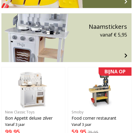
Naamstickers
vanaf € 5,95
BIJNA OP
New Classic Toys
Smoby
Bon Appetit deluxe zilver
Food corner restaurant
Vanaf 3 jaar
Vanaf 3 jaar
99,95
59,95
79,95