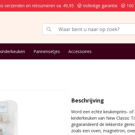
is verzenden en retourneren va. 49,95
Volledige garantie
100 
kinderkeuken
Pannensetjes
Accessoires
Beschrijving
Word een echte keukenprins- of
kinderkeuken van New Classic T
gegarandeerd de lekkerste gerec
zoals een oven, magnetron, ove