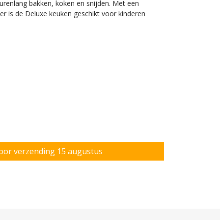
 urenlang bakken, koken en snijden. Met een
r is de Deluxe keuken geschikt voor kinderen
ken voor kinderen vanaf 2 jaar.
Voorzien van divers