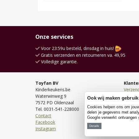
Onze services
Voor 23:59u besteld, dinsdag in huis!
Gratis verzenden en retourneren va. 49,95
Volledige garantie.
Toyfan BV
Klante
Kinderkeukens.be
Verzen
Waterwinweg 9
Bezorg
Ook wij maken gebruik
7572 PD Oldenzaal
Bestell
Cookies helpen ons om jouw e
Tel. 0031-541-228000
Betale
delen je gegevens met analy
Contact
Retour
Google verwerkt ontvangen
Facebook
Garanti
Details
Instagram