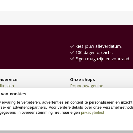
Kies jouw afleverdatum.
100 dagen op zicht.
Eigen magazijn en voorraad.
nservice
Onze shops
dkosten
Poppenwagen.be
en
Poppenhuis.be
 van cookies
en
TrampolineXL.be
rvaring te verbeteren, advertenties en content te personaliseren en inzicht
n
Loopfiets.be
se- en advertentiepartners. Voor verdere details over onze verzamelmethod
neren
Kinderkoffer.be
 gegevens in overeenstemming met haar eigen
privacybeleid
e
SpeeltentXL.be
Kindersteppen.be