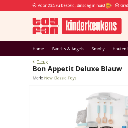
Voor 23:59u besteld, dinsdag in huis!
Grat
Home
Bandits & Angels
Smoby
Houten 
Terug
Bon Appetit Deluxe Blauw
Merk:
New Classic Toys