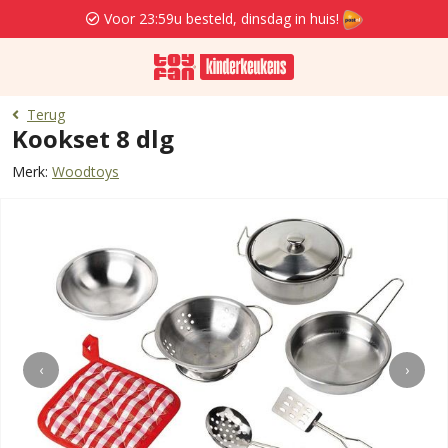
Voor 23:59u besteld, dinsdag in huis!
Terug
Kookset 8 dlg
Merk:
Woodtoys
‹
›