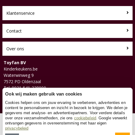
Klantenservice
Contact
Over ons
Toyfan BV
Kinderkeukens.be
Waterwinweg 9
7572 PD Oldenzaal
Tel. 0031-541-228000
Facebook
Ook wij maken gebruik van cookies
Instagram
Cookies helpen ons om jouw ervaring te verbeteren, advertenties en
content te personaliseren en inzicht in bezoek te krijgen. We delen je
gegevens met analyse- en advertentiepartners. Voor verdere details
over onze verzamelmethoden, zie ons
cookiebeleid
. Google verwerkt
© 2026 Toyfan BV
ontvangen gegevens in overeenstemming met haar eigen
privacybeleid
Algemene voorwaarden
Disclaimer
Privacy
Cookies