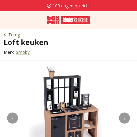
100 dagen op zicht
Terug
Loft keuken
Merk:
Smoby
‹
›