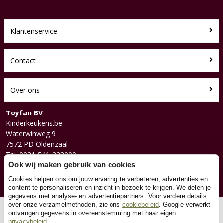
Klantenservice
Contact
Over ons
Toyfan BV
Kinderkeukens.be
Waterwinweg 9
7572 PD Oldenzaal
Tel. 0031-541-228000
Facebook
Ook wij maken gebruik van cookies
Instagram
Cookies helpen ons om jouw ervaring te verbeteren, advertenties en
content te personaliseren en inzicht in bezoek te krijgen. We delen je
gegevens met analyse- en advertentiepartners. Voor verdere details
over onze verzamelmethoden, zie ons
cookiebeleid
. Google verwerkt
© 2026 Toyfan BV
ontvangen gegevens in overeenstemming met haar eigen
privacybeleid
Algemene voorwaarden
Disclaimer
Privacy
Cookies