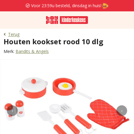
Voor 23:59u besteld, dinsdag in huis!
Terug
Houten kookset rood 10 dlg
Merk:
Bandits & Angels
‹
›