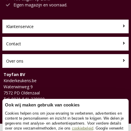
Eigen magazijn en voorraad.
Klantenservice
Contact
Over ons
Toyfan BV
Kinderkeukens.be
Waterwinweg 9
7572 PD Oldenzaal
Tel. 0031-541-228000
Facebook
Ook wij maken gebruik van cookies
Instagram
Cookies helpen ons om jouw ervaring te verbeteren, advertenties en
content te personaliseren en inzicht in bezoek te krijgen. We delen je
gegevens met analyse- en advertentiepartners. Voor verdere details
over onze verzamelmethoden, zie ons
cookiebeleid
. Google verwerkt